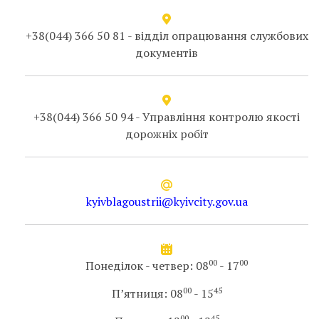
+38(044) 366 50 81 - відділ опрацювання службових
документів
+38(044) 366 50 94 - Управління контролю якості
дорожніх робіт
kyivblagoustrii@kyivcity.gov.ua
00
00
Понеділок - четвер: 08
- 17
00
45
П’ятниця: 08
- 15
00
45